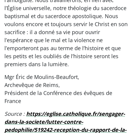
l’ambiguïté. Nous travaillerons, en lien avec
l’Église universelle, notre théologie du sacerdoce
baptismal et du sacerdoce apostolique. Nous
voulons encore et toujours servir le Christ en son
sacrifice : il a donné sa vie pour ouvrir
l’espérance que le mal et la violence ne
l’emporteront pas au terme de l’histoire et que
les petits et les oubliés de l’histoire seront les
premiers dans la lumière.
Mgr Éric de Moulins-Beaufort,
Archevêque de Reims,
Président de la Conférence des évêques de
France
Source :
https://eglise.catholique.fr/sengager-
dans-la-societe/lutter-contre-
pedophilie/519242-reception-du-rapport-de-la-