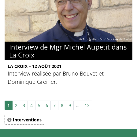
© Trung Hieu Do / Diocèse de Paris
Interview de Mgr Michel Aupetit dans
La Croix
LA CROIX – 12 AOÛT 2021
Interview réalisée par Bruno Bouvet et
Dominique Greiner.
1
2
3
4
5
6
7
8
9
…
13
Interventions