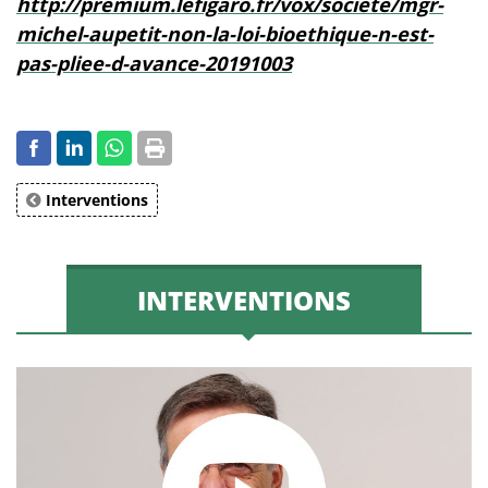
http://premium.lefigaro.fr/vox/societe/mgr-
michel-aupetit-non-la-loi-bioethique-n-est-
pas-pliee-d-avance-20191003
Interventions
INTERVENTIONS