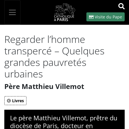
Panneau de gestion des cookies
Votre recherche
OK
Visite du Pape
Regarder l’homme
transpercé – Quelques
grandes pauvretés
urbaines
Père Matthieu Villemot
Livres
Le père Matthieu Villemot, prêtre du
diocèse de Paris, docteur en