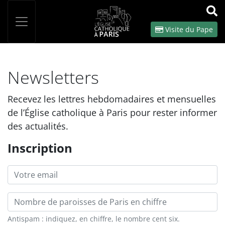
Panneau de gestion des cookies
Votre recherche
OK
Visite du Pape
Newsletters
Recevez les lettres hebdomadaires et mensuelles
de l’Église catholique à Paris pour rester informer
des actualités.
Inscription
Email
Nombre de paroisses
Antispam : indiquez, en chiffre, le nombre cent six.