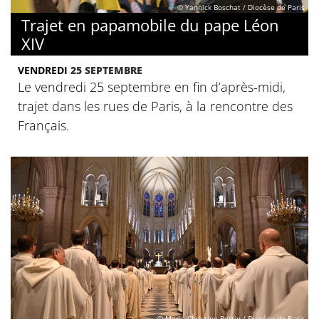
© Yannick Boschat / Diocèse de Paris
Trajet en papamobile du pape Léon
XIV
VENDREDI
25 SEPTEMBRE
Le vendredi 25 septembre en fin d’après-midi,
trajet dans les rues de Paris, à la rencontre des
Français.
© Marie-Christine Bertin / Diocèse de Paris