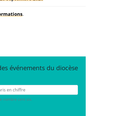
formations
.
 des événements du diocèse
le nombre cent six.