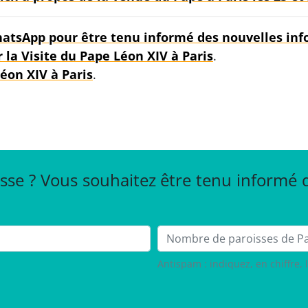
WhatsApp pour être tenu informé des nouvelles in
 la Visite du Pape Léon XIV à Paris
.
éon XIV à Paris
.
sse ? Vous souhaitez être tenu informé
Nombre de paroisses
Antispam : indiquez, en chiffre, 