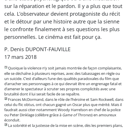
sur la réparation et le pardon. Il y a plus que tout
cela. L’observateur devient protagoniste du récit
et le détour par une histoire autre que la sienne
le confronte finalement à ses questions les plus
personnelles. Le cinéma est fait pour ça.
P. Denis DUPONT-FAUVILLE
17 mars 2018
[
1
]
Quoique la violence n’y soit jamais montrée de façon complaisante,
elle se déchaîne à plusieurs reprises, avec des tabassages en règle ou
un suicide. C’est d’ailleurs l’une des qualités paradoxales du film que
d’arracher ses personnages à ce qui devrait être un engrenage fatal et
d’amener le spectateur à scruter ses propres complicités avec une
brutalité dont il lui serait facile de se repaître.
[
2
]
Frances McDormand, dans le rôle de l’héroïne et Sam Rockwell, dans
celui du flic obtus, ont chacun gagné un Oscar plus que mérité. Mais il
faudrait aussi citer notamment Woody Harrelson en chef de la police
ou Peter Dinklage (célèbre grâce à
Game of Thrones
) en amoureux
éconduit.
[
3
]
La sobriété et la justesse de la mise en scène, dès les premiers plans,