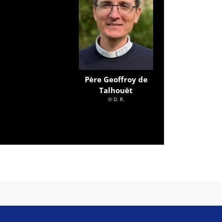
Père Geoffroy de
Talhouët
© D. R.