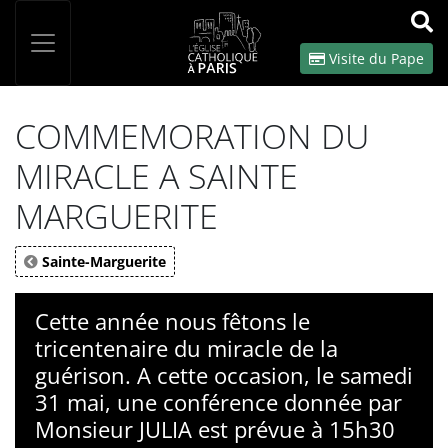
Panneau de gestion des cookies
Votre recherche
OK
Visite du Pape
COMMEMORATION DU
MIRACLE A SAINTE
MARGUERITE
Sainte-Marguerite
Cette année nous fêtons le
tricentenaire du miracle de la
guérison. A cette occasion, le samedi
31 mai, une conférence donnée par
Monsieur JULIA est prévue à 15h30