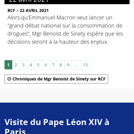
RCF – 22 AVRIL 2021
Alors qu'Emmanuel Macron veut lancer un
"grand débat national sur la consommation de
drogues", Mgr Benoist de Sinety espère que les
décisions seront à la hauteur des enjeux.
1
2
3
4
5
6
7
8
9
…
13
Chroniques de Mgr Benoist de Sinety sur RCF
Visite du Pape Léon XIV à
Paris