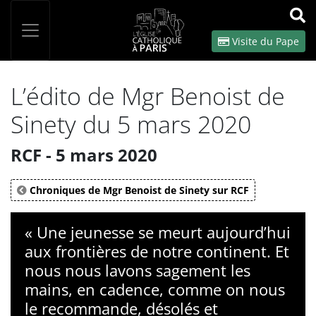
Panneau de gestion des cookies
Votre recherche
OK
Visite du Pape
L’édito de Mgr Benoist de
Sinety du 5 mars 2020
RCF - 5 mars 2020
Chroniques de Mgr Benoist de Sinety sur RCF
« Une jeunesse se meurt aujourd’hui
aux frontières de notre continent. Et
nous nous lavons sagement les
mains, en cadence, comme on nous
le recommande, désolés et