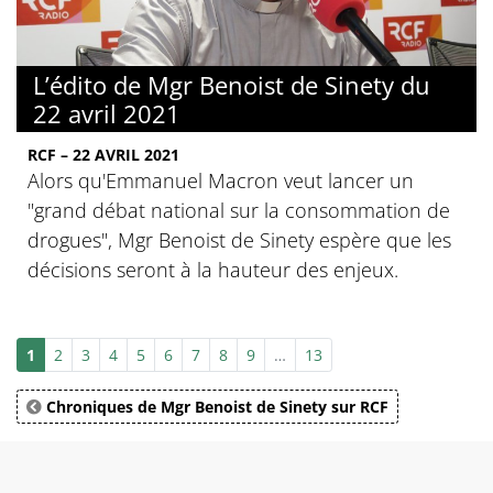
L’édito de Mgr Benoist de Sinety du
22 avril 2021
RCF – 22 AVRIL 2021
Alors qu'Emmanuel Macron veut lancer un
"grand débat national sur la consommation de
drogues", Mgr Benoist de Sinety espère que les
décisions seront à la hauteur des enjeux.
1
2
3
4
5
6
7
8
9
…
13
Chroniques de Mgr Benoist de Sinety sur RCF