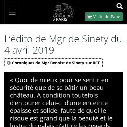
Panneau de gestion des cookies
Votre recherche
OK
Visite du Pape
L’édito de Mgr de Sinety du
4 avril 2019
Chroniques de Mgr Benoist de Sinety sur RCF
« Quoi de mieux pour se sentir en
sécurité que de se bâtir un beau
château. A condition toutefois
d’entourer celui-ci d’une enceinte
épaisse et solide, faute de quoi le
risque est grand que la beauté et le
lustre du palais n’attire les regards