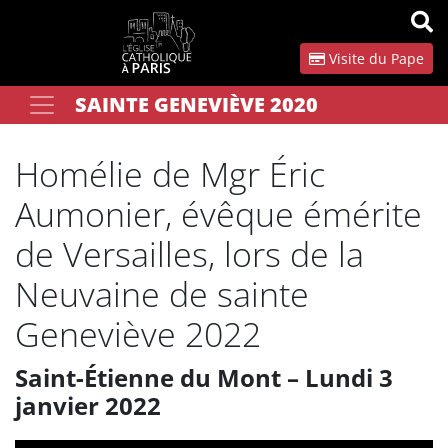
Panneau de gestion des cookies
Visite du Pape
SAINTE GENEVIÈVE 2020
Votre recherche
OK
Homélie de Mgr Éric
Aumonier, évêque émérite
de Versailles, lors de la
Neuvaine de sainte
Geneviève 2022
Saint-Étienne du Mont – Lundi 3
janvier 2022