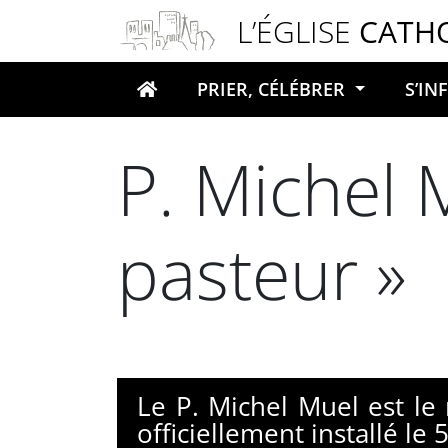
Panneau de gestion des cookies
L’ÉGLISE
CATH
PRIER, CÉLÉBRER
S’I
Votre recherche
P. Michel M
pasteur »
Le P. Michel Muel est le
officiellement installé l