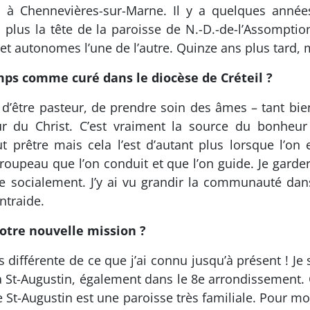
 à Chennevières-sur-Marne. Il y a quelques année
lus la tête de la paroisse de N.-D.-de-l’Assomptio
 autonomes l’une de l’autre. Quinze ans plus tard, me
mps comme curé dans le diocèse de Créteil ?
 d’être pasteur, de prendre soin des âmes – tant bi
our du Christ. C’est vraiment la source du bonheur
t prêtre mais cela l’est d’autant plus lorsque l’on
roupeau que l’on conduit et que l’on guide. Je garde
iée socialement. J’y ai vu grandir la communauté dans 
entraide.
otre nouvelle mission ?
 différente de ce que j’ai connu jusqu’à présent ! Je 
t-Augustin, également dans le 8e arrondissement. Ce
St-Augustin est une paroisse très familiale. Pour mo