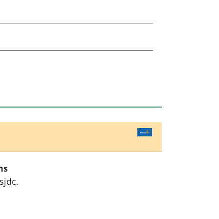
ns
sjdc.