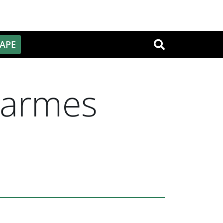
PAPE
OK
 Carmes