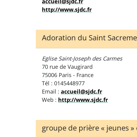
accueil@sjdc.fr
http://www.sjdc.fr
Adoration du Saint Sacrem
Eglise Saint-Joseph des Carmes
70 rue de Vaugirard
75006 Paris - France
Tél : 0145448977
Email :
accueil@sjdc.fr
Web :
http://www.sjdc.fr
groupe de prière « jeunes