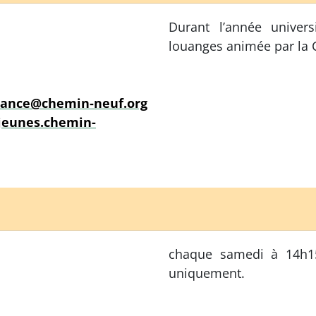
Durant l’année univers
louanges animée par l
france@chemin‐neuf.org
/jeunes.chemin-
chaque samedi à 14h15.
uniquement.