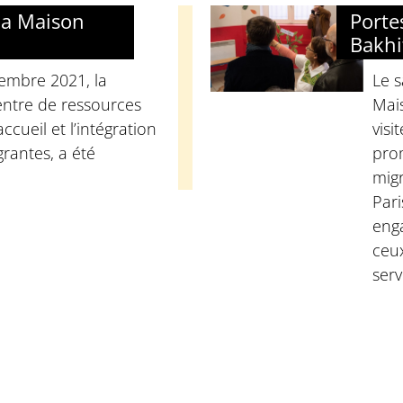
la Maison
Porte
Bakhi
embre 2021, la
Le 
entre de ressources
Mais
accueil et l’intégration
visi
rantes, a été
prom
migr
Pari
enga
ceux
serv