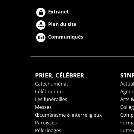
Extranet
Plan du site
Communiqués
PRIER, CÉLÉBRER
S’I
Catéchuménat
Actual
Célébrations
Agen
Les funérailles
Arts &
Messes
Collè
Œcuménisme & interreligieux
Compt
Paroisses
Forma
Pèlerinages
Lutte 