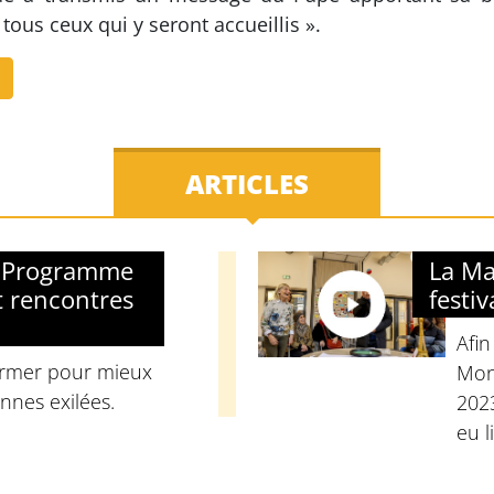
tous ceux qui y seront accueillis ».
ARTICLES
: Programme
La Ma
t rencontres
festiv
Afin
former pour mieux
Mon
onnes exilées.
2023
eu l