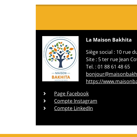
La Maison Bakhita
Siège social : 10 rue 
Site : 5 ter rue Jean C
Tel. : 01 88 61 48 65
bonjour@maisonbakhi
https://www.maisonbak
Page Facebook
Compte Instagram
Compte LinkedIn