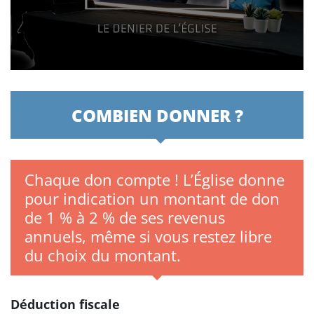
COMBIEN DONNER ?
Chaque don compte ! L’Église donne
pour indication un montant de don
de 1 % à 2 % de ses revenus
annuels, même si vous restez libre
du choix du montant.
Déduction fiscale