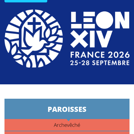
PAROISSES
Archevêché