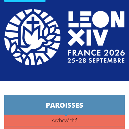
PAROISSES
Archevêché