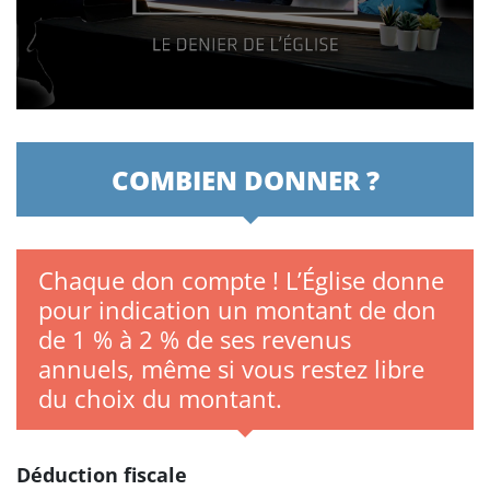
COMBIEN DONNER ?
Chaque don compte ! L’Église donne
pour indication un montant de don
de 1 % à 2 % de ses revenus
annuels, même si vous restez libre
du choix du montant.
Déduction fiscale