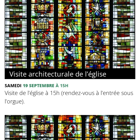
Visite architecturale de l’église
SAMEDI
19 SEPTEMBRE
À 15H
Visite de l’église à 15h (rendez-vous à l’entrée sous
l’orgue).