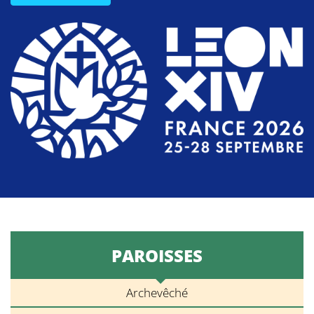
PAROISSES
Archevêché