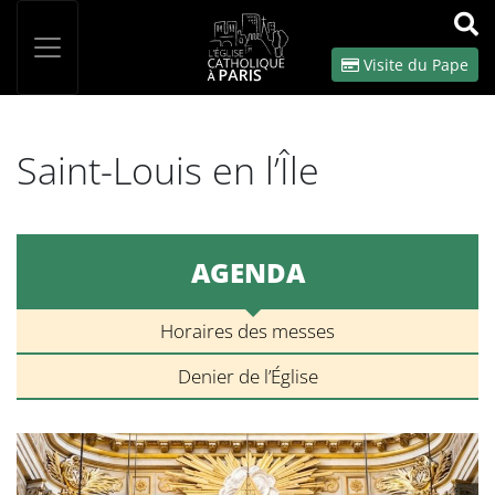
Panneau de gestion des cookies
Votre recherche
OK
Visite du Pape
Saint-Louis en l’Île
AGENDA
Horaires des messes
Denier de l’Église