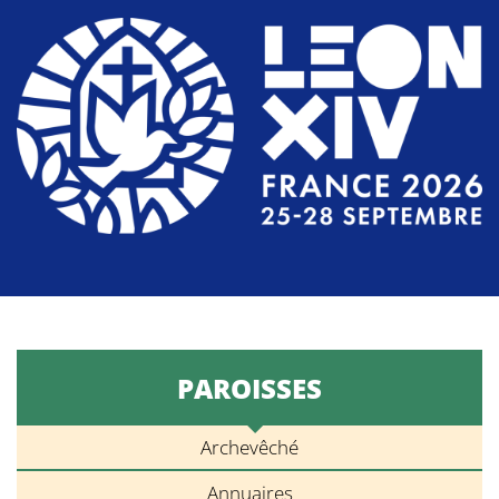
PAROISSES
Archevêché
Annuaires