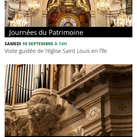
Journées du Patrimoine
SAMEDI
19 SEPTEMBRE
À 14H
Visite guidée de l'église Saint Louis en l'île