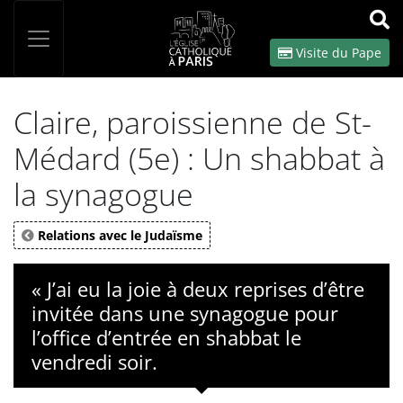
Panneau de gestion des cookies
Votre recherche
OK
Visite du Pape
Claire, paroissienne de St-
Médard (5e) : Un shabbat à
la synagogue
Relations avec le Judaïsme
« J’ai eu la joie à deux reprises d’être
invitée dans une synagogue pour
l’office d’entrée en shabbat le
vendredi soir.