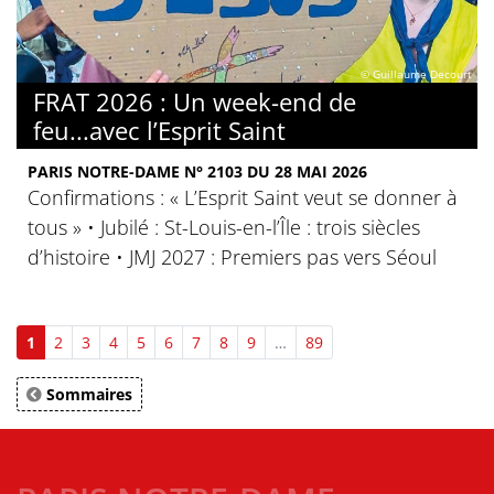
© Guillaume Decourt
FRAT 2026 : Un week-end de
feu...avec l’Esprit Saint
PARIS NOTRE-DAME N° 2103 DU 28 MAI 2026
Confirmations : « L’Esprit Saint veut se donner à
tous » • Jubilé : St-Louis-en-l’Île : trois siècles
d’histoire • JMJ 2027 : Premiers pas vers Séoul
1
2
3
4
5
6
7
8
9
…
89
Sommaires