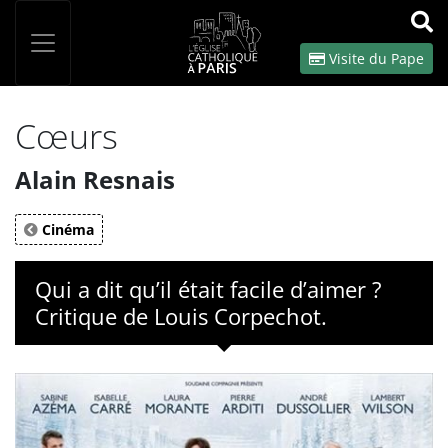
Panneau de gestion des cookies
Votre recherche
OK
Visite du Pape
Cœurs
Alain Resnais
Cinéma
Qui a dit qu’il était facile d’aimer ?
Critique de Louis Corpechot.