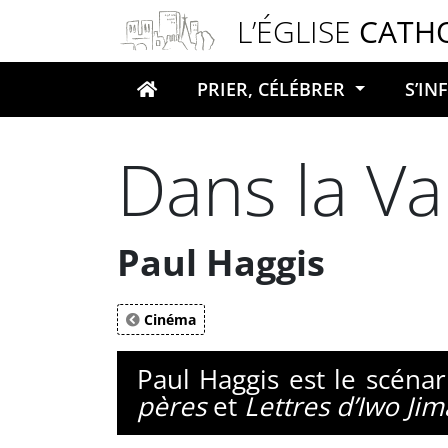
Panneau de gestion des cookies
L’ÉGLISE
CATH
PRIER, CÉLÉBRER
S’I
Votre recherche
Dans la Va
Paul Haggis
Cinéma
Paul Haggis est le scénar
pères
et
Lettres d’Iwo Jim