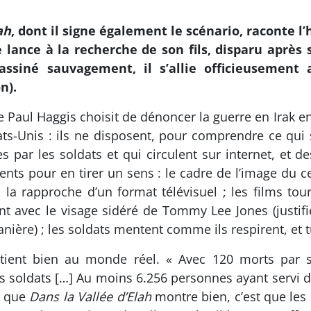
ah
, dont il signe également le scénario, raconte l’
lance à la recherche de son fils, disparu après s
ssiné sauvagement, il s’allie officieusement a
n).
e Paul Haggis choisit de dénoncer la guerre en Irak e
ats-Unis : ils ne disposent, pour comprendre ce qui
ses par les soldats et qui circulent sur internet, et
ments pour en tirer un sens : le cadre de l’image du
i la rapproche d’un format télévisuel ; les films tou
t avec le visage sidéré de Tommy Lee Jones (justifi
nière) ; les soldats mentent comme ils respirent, et 
rtient bien au monde réel. « Avec 120 morts par 
s soldats […] Au moins 6.256 personnes ayant servi d
e que
Dans la Vallée d’Elah
montre bien, c’est que les 