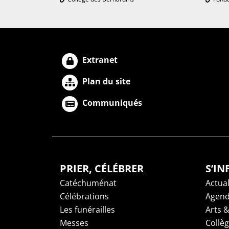
Extranet
Plan du site
Communiqués
PRIER, CÉLÉBRER
S’I
Catéchuménat
Actual
Célébrations
Agen
Les funérailles
Arts &
Messes
Collè