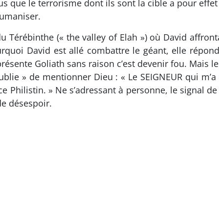
s que le terrorisme dont ils sont la cible a pour effet
humaniser.
 du Térébinthe (« the valley of Elah ») où David affron
uoi David est allé combattre le géant, elle répond 
présente Goliath sans raison c’est devenir fou. Mais le
oublie » de mentionner Dieu : « Le SEIGNEUR qui m’a a
 ce Philistin. » Ne s’adressant à personne, le signal d
 de désespoir.