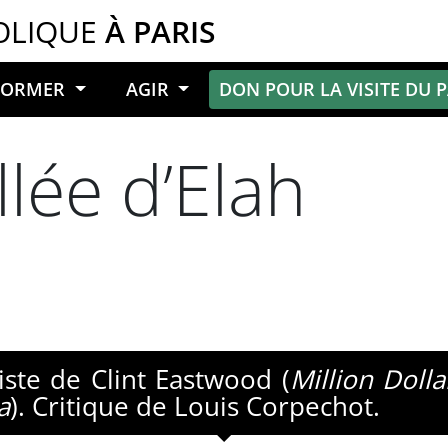
OLIQUE
À PARIS
NFORMER
AGIR
DON POUR LA VISITE DU 
llée d’Elah
iste de Clint Eastwood (
Million Doll
a
). Critique de Louis Corpechot.