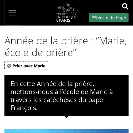
Panneau de gestion des cookies
Votre recherche
OK
Visite du Pape
Année de la prière : “Marie,
école de prière”
Prier avec Marie
En cette Année de la prière,
mettons-nous à l’école de Marie à
travers les catéchèses du pape
François.