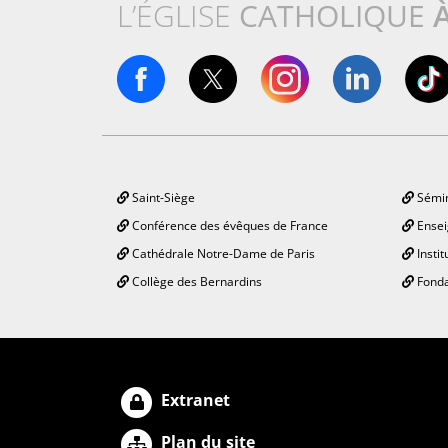
L’ÉGLISE
CATHOLIQUE
Saint-Siège
Sémin
Conférence des évêques de France
Ensei
Cathédrale Notre-Dame de Paris
Instit
Collège des Bernardins
Fonda
Extranet
Plan du site