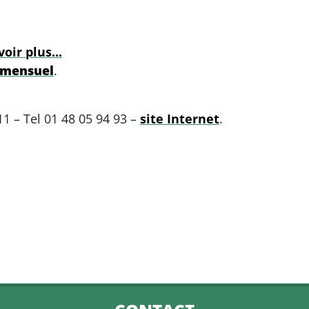
oir plus...
 mensuel
.
1 – Tel 01 48 05 94 93 –
site Internet
.