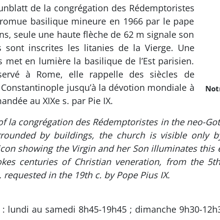
unblatt de la congrégation des Rédemptoristes
 promue basilique mineure en 1966 par le pape
ns, seule une haute flèche de 62 m signale son
 sont inscrites les litanies de la Vierge. Une
s met en lumière la basilique de l’Est parisien.
servé à Rome, elle rappelle des siècles de
à Constantinople jusqu’à la dévotion mondiale à
Not
dée au XIXe s. par Pie IX.
of la congrégation des Rédemptoristes in the neo-Got
rounded by buildings, the church is visible only by
 icon showing the Virgin and her Son illuminates this 
kes centuries of Christian veneration, from the 5th
 requested in the 19th c. by Pope Pius IX.
: lundi au samedi 8h45-19h45 ; dimanche 9h30-12h