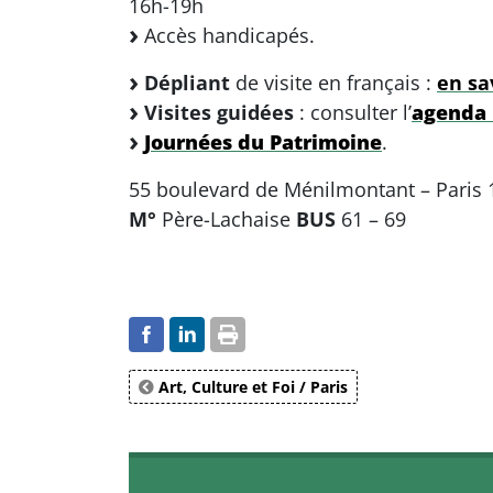
16h-19h
Accès handicapés.
Dépliant
de visite en français :
en sav
Visites guidées
: consulter l’
agenda
Journées du Patrimoine
.
55 boulevard de Ménilmontant – Paris 1
M°
Père-Lachaise
BUS
61 – 69
Art, Culture et Foi / Paris