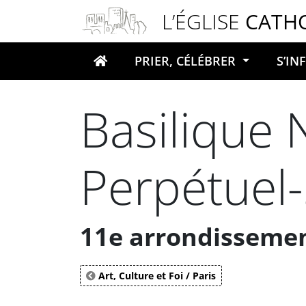
Panneau de gestion des cookies
L’ÉGLISE
CATH
PRIER, CÉLÉBRER
S’I
Votre recherche
Basilique
Perpétuel
11e arrondisseme
Art, Culture et Foi / Paris