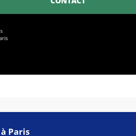
CONTACT
is
aris
 à Paris