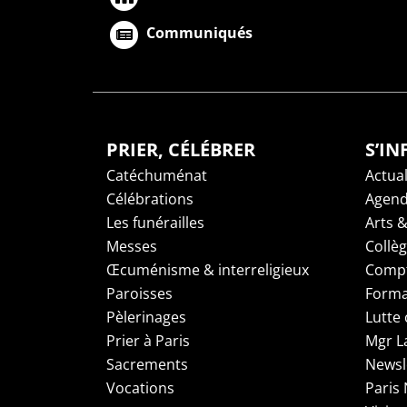
Communiqués
PRIER, CÉLÉBRER
S’I
Catéchuménat
Actual
Célébrations
Agen
Les funérailles
Arts &
Messes
Collè
Œcuménisme & interreligieux
Compt
Paroisses
Forma
Pèlerinages
Lutte 
Prier à Paris
Mgr L
Sacrements
Newsl
Vocations
Paris