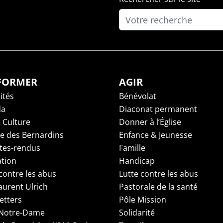
NFORMER
AGIR
ités
Bénévolat
da
Diaconat permanent
 Culture
Donner à l’Église
ge des Bernardins
Enfance & Jeunesse
es-rendus
Famille
tion
Handicap
contre les abus
Lutte contre les abus
aurent Ulrich
Pastorale de la santé
etters
Pôle Mission
 Notre-Dame
Solidarité