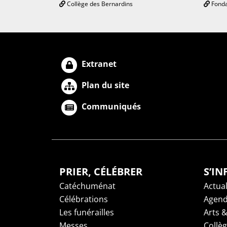
Collège des Bernardins
Fonda
Extranet
Plan du site
Communiqués
PRIER, CÉLÉBRER
S’I
Catéchuménat
Actual
Célébrations
Agen
Les funérailles
Arts &
Messes
Collè