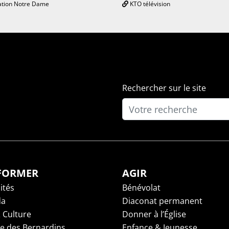
tion Notre Dame
KTO télévision
Rechercher sur le site
NFORMER
AGIR
ités
Bénévolat
da
Diaconat permanent
 Culture
Donner à l’Église
ge des Bernardins
Enfance & Jeunesse