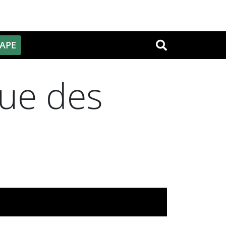
PAPE
OK
que des