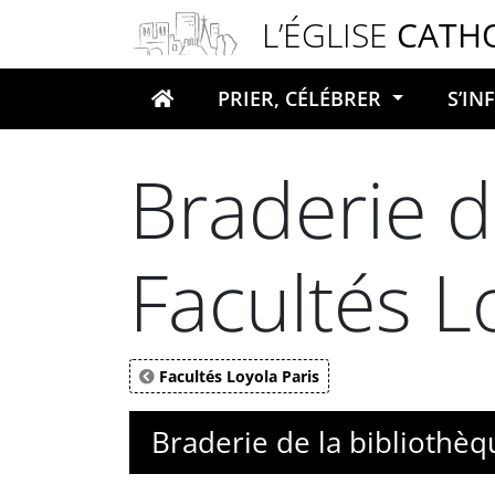
Panneau de gestion des cookies
L’ÉGLISE
CATH
PRIER, CÉLÉBRER
S’I
Votre recherche
Braderie d
Facultés L
Facultés Loyola Paris
Braderie de la bibliothèq