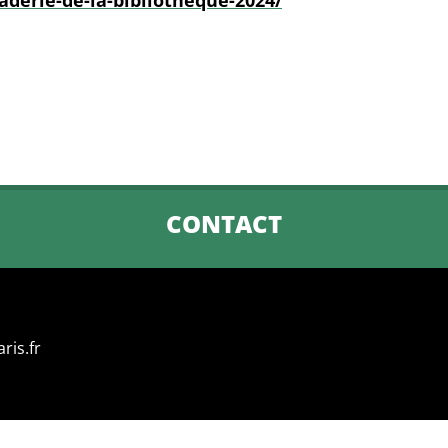
raderie-de-la-bibliotheque-2024/
CONTACT
ris.fr