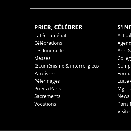
PRIER, CÉLÉBRER
S’I
Catéchuménat
Actual
Célébrations
Agen
Les funérailles
Arts &
Messes
Collè
Œcuménisme & interreligieux
Compt
Paroisses
Forma
Pèlerinages
Lutte 
Prier à Paris
Mgr L
Sacrements
Newsl
Vocations
Paris
Visite