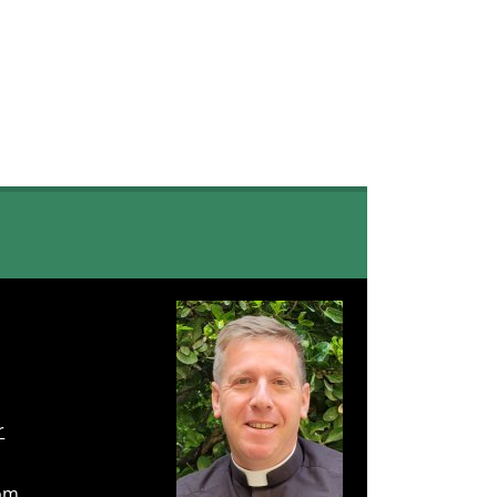
r
com