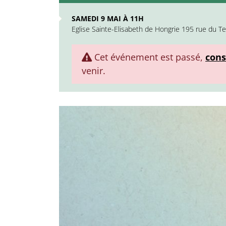
SAMEDI 9 MAI À 11H
Eglise Sainte-Elisabeth de Hongrie 195 rue du 
Cet événement est passé,
cons
venir.