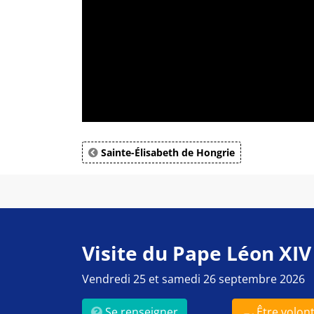
Sainte-Élisabeth de Hongrie
Visite du Pape Léon XIV
Vendredi 25 et samedi 26 septembre 2026
Se renseigner
Être volont