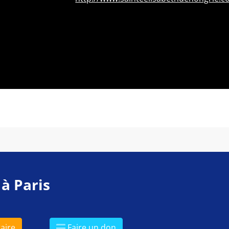
 à Paris
aire
Faire un don