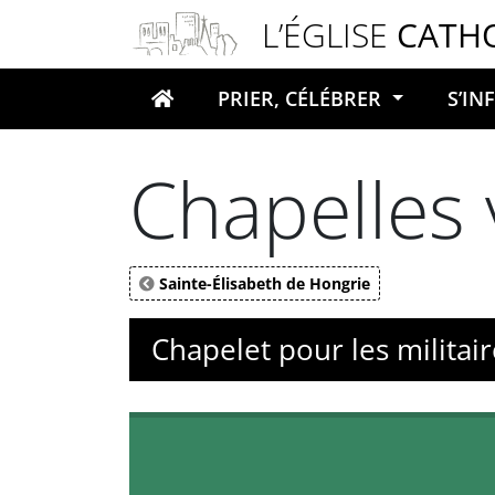
Panneau de gestion des cookies
L’ÉGLISE
CATH
PRIER, CÉLÉBRER
S’I
Votre recherche
Chapelles 
Sainte-Élisabeth de Hongrie
Chapelet pour les militair