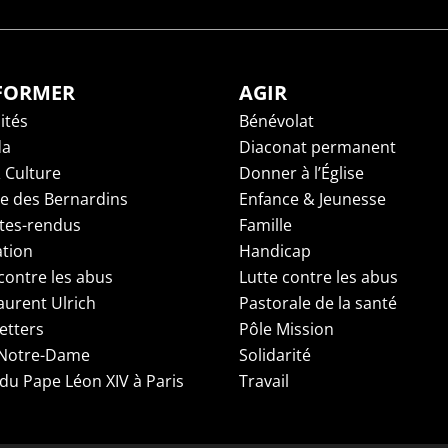
NFORMER
AGIR
ités
Bénévolat
da
Diaconat permanent
 Culture
Donner à l’Église
ge des Bernardins
Enfance & Jeunesse
es-rendus
Famille
tion
Handicap
contre les abus
Lutte contre les abus
aurent Ulrich
Pastorale de la santé
etters
Pôle Mission
 Notre-Dame
Solidarité
 du Pape Léon XIV à Paris
Travail