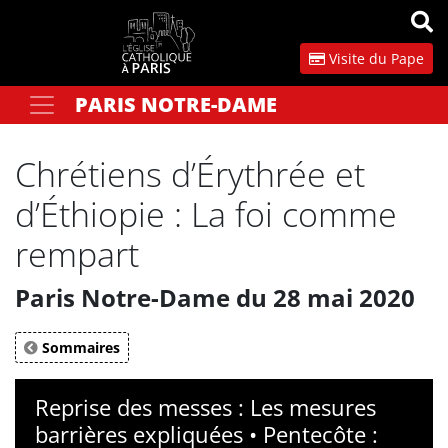
Panneau de gestion des cookies
Visite du Pape
PARIS NOTRE-DAME
Votre recherche
OK
Chrétiens d’Érythrée et
d’Éthiopie : La foi comme
rempart
Paris Notre-Dame du 28 mai 2020
Sommaires
Reprise des messes : Les mesures
barrières expliquées • Pentecôte :