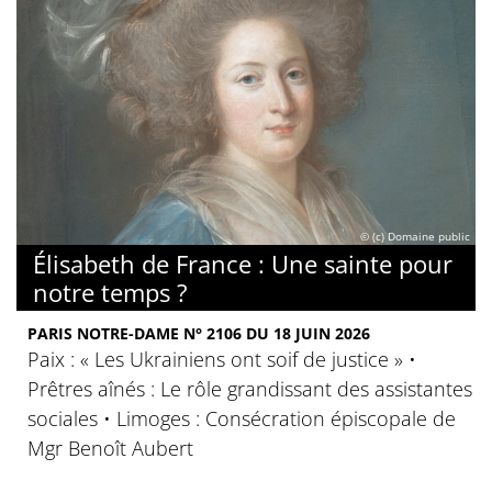
© (c) Domaine public
Élisabeth de France : Une sainte pour
notre temps ?
PARIS NOTRE-DAME N° 2106 DU 18 JUIN 2026
Paix : « Les Ukrainiens ont soif de justice » •
Prêtres aînés : Le rôle grandissant des assistantes
sociales • Limoges : Consécration épiscopale de
Mgr Benoît Aubert