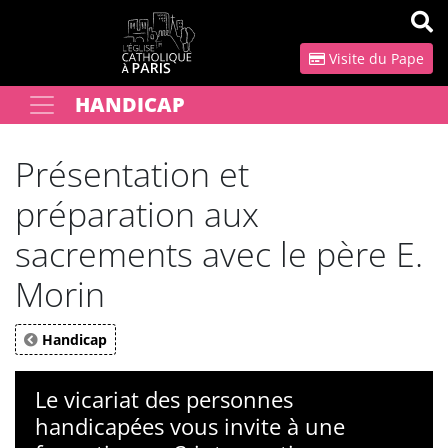
Panneau de gestion des cookies
Visite du Pape
HANDICAP
Votre recherche
OK
Présentation et
préparation aux
sacrements avec le père E.
Morin
Handicap
Le vicariat des personnes
handicapées vous invite à une