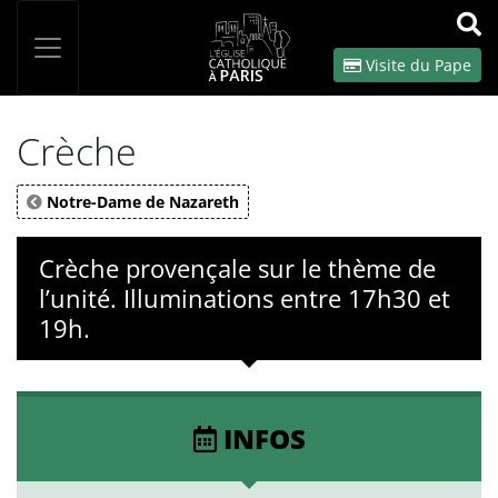
Panneau de gestion des cookies
Votre recherche
OK
Visite du Pape
Crèche
Notre-Dame de Nazareth
Crèche provençale sur le thème de
l’unité. Illuminations entre 17h30 et
19h.
INFOS