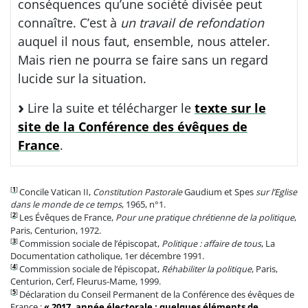
conséquences qu’une société divisée peut
connaître. C’est à
un travail de refondation
auquel il nous faut, ensemble, nous atteler.
Mais rien ne pourra se faire sans un regard
lucide sur la situation.
Lire la suite et télécharger le
texte sur le
site de la Conférence des évêques de
France
.
[
1
]
Concile Vatican II,
Constitution Pastorale
Gaudium et Spes
sur l’Eglise
dans le monde de ce temps
, 1965, n°1.
[
2
]
Les Évêques de France,
Pour une pratique chrétienne de la politique
,
Paris, Centurion, 1972.
[
3
]
Commission sociale de l’épiscopat,
Politique : affaire de tous
, La
Documentation catholique, 1er décembre 1991.
[
4
]
Commission sociale de l’épiscopat,
Réhabiliter la politique
, Paris,
Centurion, Cerf, Fleurus-Mame, 1999.
[
5
]
Déclaration du Conseil Permanent de la Conférence des évêques de
France :
« 2017, année électorale : quelques éléments de