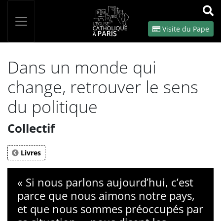
Panneau de gestion des cookies
Votre recherche
OK
Visite du Pape
Dans un monde qui
change, retrouver le sens
du politique
Collectif
Livres
« Si nous parlons aujourd’hui, c’est
parce que nous aimons notre pays,
et que nous sommes préoccupés par