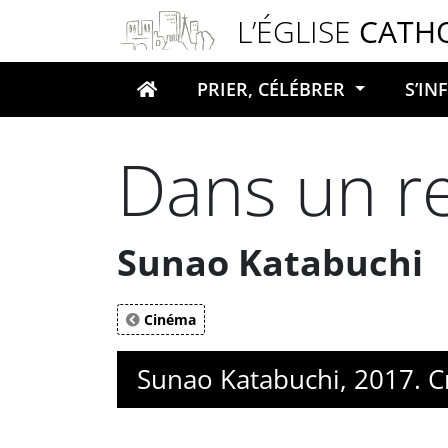
Panneau de gestion des cookies
L’ÉGLISE
CATH
PRIER, CÉLÉBRER
S’I
Votre recherche
Dans un r
Sunao Katabuchi
Cinéma
Sunao Katabuchi, 2017. C