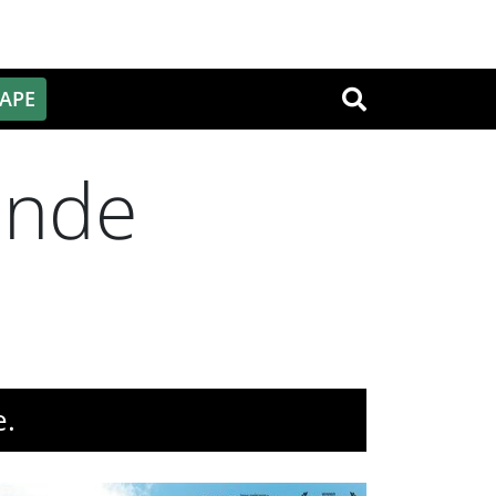
PAPE
OK
onde
e.