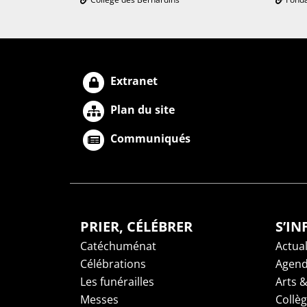
Extranet
Plan du site
Communiqués
PRIER, CÉLÉBRER
S’I
Catéchuménat
Actual
Célébrations
Agen
Les funérailles
Arts &
Messes
Collè