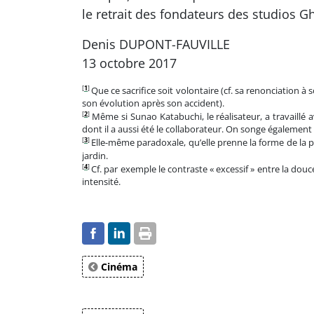
le retrait des fondateurs des studios G
Denis DUPONT-FAUVILLE
13 octobre 2017
[
1
]
Que ce sacrifice soit volontaire (cf. sa renonciation
son évolution après son accident).
[
2
]
Même si Sunao Katabuchi, le réalisateur, a travaillé 
dont il a aussi été le collaborateur. On songe également
[
3
]
Elle-même paradoxale, qu’elle prenne la forme de la p
jardin.
[
4
]
Cf. par exemple le contraste « excessif » entre la douc
intensité.
Cinéma