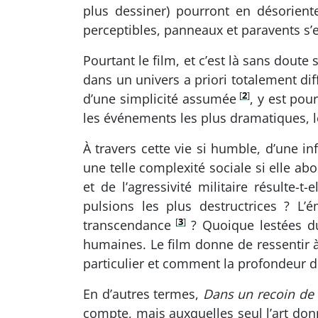
plus dessiner) pourront en désorient
perceptibles, panneaux et paravents s’
Pourtant le film, et c’est là sans doute
dans un univers a priori totalement di
[
2
]
d’une simplicité assumée
, y est pou
les événements les plus dramatiques,
À travers cette vie si humble, d’une in
une telle complexité sociale si elle a
et de l’agressivité militaire résulte
pulsions les plus destructrices ? L’
[
3
]
transcendance
? Quoique lestées d
humaines. Le film donne de ressentir 
particulier et comment la profondeur d
En d’autres termes,
Dans un recoin de
compte, mais auxquelles seul l’art do