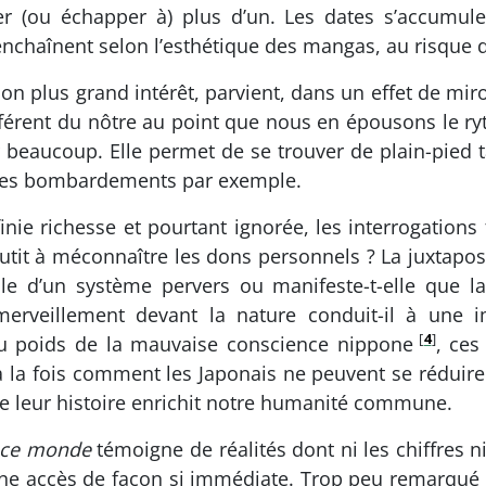
er (ou échapper à) plus d’un. Les dates s’accumul
enchaînent selon l’esthétique des mangas, au risque d
 son plus grand intérêt, parvient, dans un effet de mir
fférent du nôtre au point que nous en épousons le ry
r beaucoup. Elle permet de se trouver de plain-pied t
 les bombardements par exemple.
finie richesse et pourtant ignorée, les interrogatio
boutit à méconnaître les dons personnels ? La juxtap
-t-elle d’un système pervers ou manifeste-t-elle qu
émerveillement devant la nature conduit-il à une im
[
4
]
u poids de la mauvaise conscience nippone
, ces
à la fois comment les Japonais ne peuvent se réduire
e leur histoire enrichit notre humanité commune.
 ce monde
témoigne de réalités dont ni les chiffres 
nne accès de façon si immédiate. Trop peu remarqué 