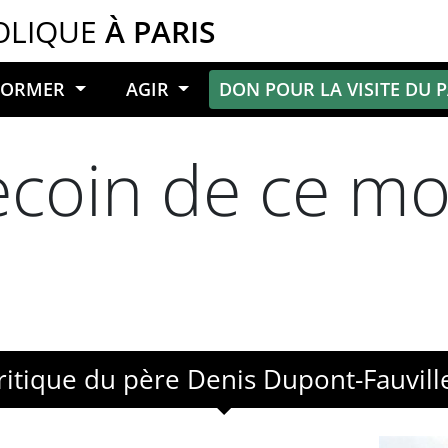
OLIQUE
À PARIS
NFORMER
AGIR
DON POUR LA VISITE DU 
ecoin de ce m
ritique du père Denis Dupont-Fauvill