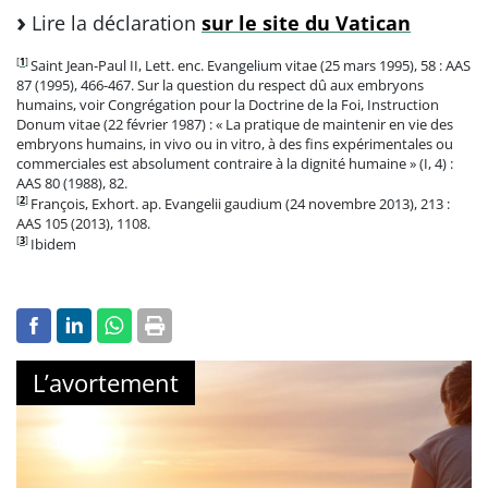
Lire la déclaration
sur le site du Vatican
[
1
]
Saint Jean-Paul II, Lett. enc. Evangelium vitae (25 mars 1995), 58 : AAS
87 (1995), 466-467. Sur la question du respect dû aux embryons
humains, voir Congrégation pour la Doctrine de la Foi, Instruction
Donum vitae (22 février 1987) : « La pratique de maintenir en vie des
embryons humains, in vivo ou in vitro, à des fins expérimentales ou
commerciales est absolument contraire à la dignité humaine » (I, 4) :
AAS 80 (1988), 82.
[
2
]
François, Exhort. ap. Evangelii gaudium (24 novembre 2013), 213 :
AAS 105 (2013), 1108.
[
3
]
Ibidem
L’avortement