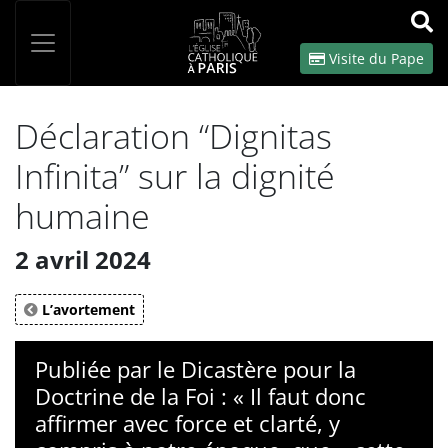
Panneau de gestion des cookies
Votre recherche
OK
Visite du Pape
Déclaration “Dignitas
Infinita” sur la dignité
humaine
2 avril 2024
L’avortement
Publiée par le Dicastère pour la
Doctrine de la Foi : « Il faut donc
affirmer avec force et clarté, y