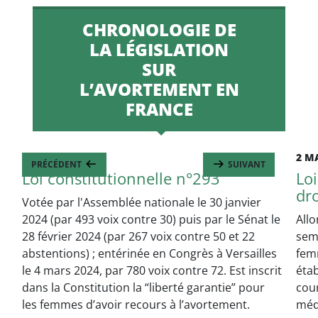
CHRONOLOGIE DE
LA LÉGISLATION
SUR
L’AVORTEMENT EN
FRANCE
4 MARS 2024
2 M
PRÉCÉDENT
SUIVANT
Loi constitutionnelle n°293
Loi
dro
Votée par l'Assemblée nationale le 30 janvier
2024 (par 493 voix contre 30) puis par le Sénat le
Allo
28 février 2024 (par 267 voix contre 50 et 22
sem
abstentions) ; entérinée en Congrès à Versailles
fem
le 4 mars 2024, par 780 voix contre 72. Est inscrit
éta
dans la Constitution la “liberté garantie” pour
cour
les femmes d’avoir recours à l’avortement.
méd