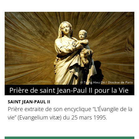
© Trung Hieu Do / Diocèse de Paris
Prière de saint Jean-Paul II pour la Vie
SAINT JEAN-PAUL II
Prière extraite de son encyclique “L'Évangile de la
vie” (Evangelium vitæ) du 25 mars 1995.