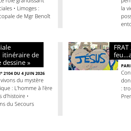
 Le rôle grandissant
per
iales • Limoges :
la v
copale de Mgr Benoît
poss
ento
iale
FRAT 
 itinéraire de
feu...
e dessine »
PARI
Conf
 2104 DU 4 JUIN 2026
 vivons du mystère
donn
clique : L’homme à l’ère
: tr
es d’histoire •
Pre
ans du Secours