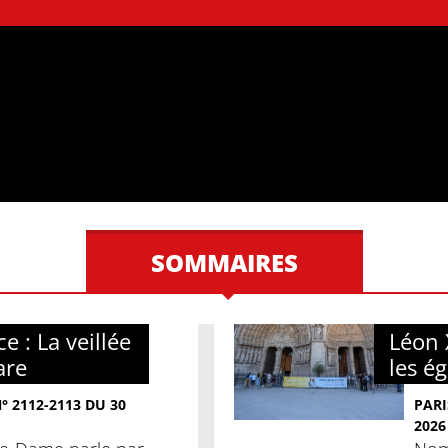
SOMMAIRES
e : La veillée
Léon 
are
les é
 2112-2113 DU 30
PARI
2026