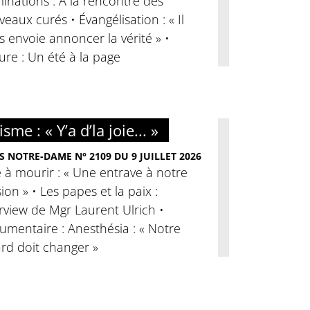
nations : À la rencontre des
eaux curés • Évangélisation : « Il
 envoie annoncer la vérité » •
ure : Un été à la page
sme : « Y’a d’la joie... »
S NOTRE-DAME N° 2109 DU 9 JUILLET 2026
 à mourir : « Une entrave à notre
ion » • Les papes et la paix :
rview de Mgr Laurent Ulrich •
mentaire : Anesthésia : « Notre
rd doit changer »