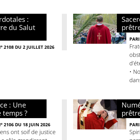
dotales :
Sacer
re du Salut
prêtr
PARI
Frat
 2108 DU 2 JUILLET 2026
obst
d’ét
• No
dan
nce : Une
Numér
e temps ?
prêtre
 2106 DU 18 JUIN 2026
PARI
iens ont soif de justice
Spir