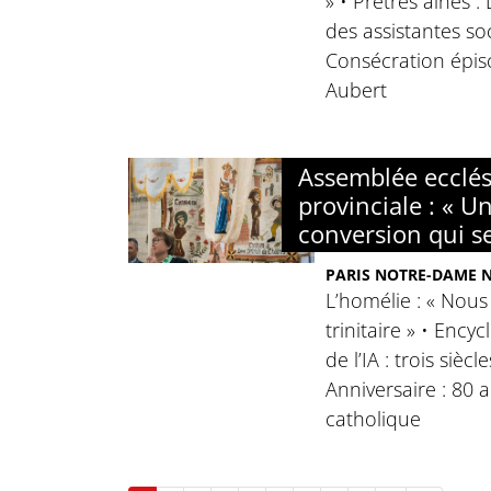
» • Prêtres aînés :
des assistantes soc
Consécration épis
Aubert
Assemblée ecclés
provinciale : « Un
conversion qui s
PARIS NOTRE-DAME N°
L’homélie : « Nous
trinitaire » • Ency
de l’IA : trois siècl
Anniversaire : 80 
catholique