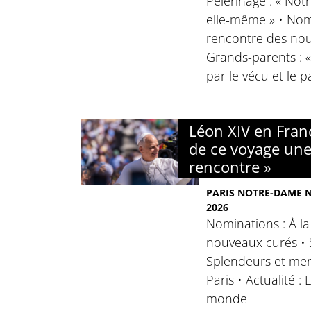
Pèlerinage : « No
elle-même » • Nomi
rencontre des nou
Grands-parents : 
par le vécu et le p
Léon XIV en Franc
de ce voyage un
rencontre »
PARIS NOTRE-DAME N°
2026
Nominations : À l
nouveaux curés • S
Splendeurs et mer
Paris • Actualité :
monde