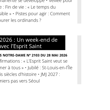
manente se développe • Veillée pour
ie : Fin de vie : « Le temps du
ible » • Pistes pour agir : Comment
urer les ordinands ?
2026 : Un week-end de
avec l’Esprit Saint
S NOTRE-DAME N° 2103 DU 28 MAI 2026
irmations : « L’Esprit Saint veut se
er à tous » • Jubilé : St-Louis-en-l’Île
ois siècles d’histoire • JMJ 2027 :
miers pas vers Séoul