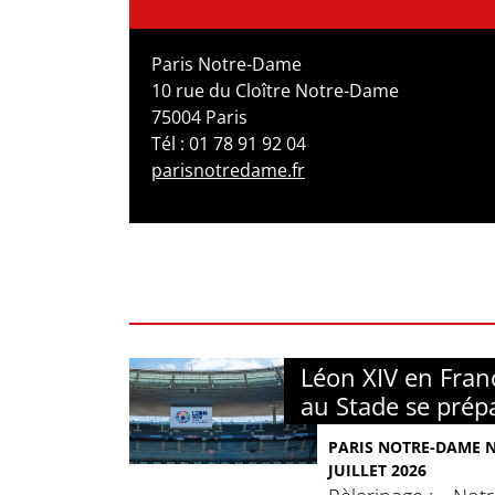
Paris Notre-Dame
10 rue du Cloître Notre-Dame
75004 Paris
Tél : 01 78 91 92 04
parisnotredame.fr
Léon XIV en Franc
au Stade se prép
PARIS NOTRE-DAME N°
JUILLET 2026