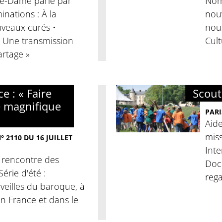
tre-Dame parle par
Nomi
nations : À la
nouv
veaux curés •
nous
« Une transmission
Cult
artage »
e : « Faire
Scouti
e magnifique
PARI
Aide
miss
 2110 DU 16 JUILLET
Inte
a rencontre des
Docu
érie d'été :
rega
veilles du baroque, à
 En France et dans le