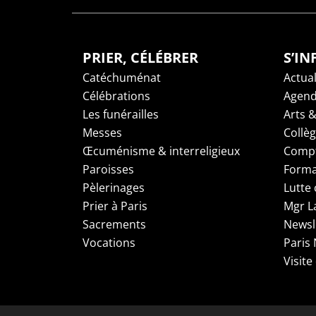
PRIER, CÉLÉBRER
S’I
Catéchuménat
Actual
Célébrations
Agen
Les funérailles
Arts &
Messes
Collè
Œcuménisme & interreligieux
Compt
Paroisses
Forma
Pèlerinages
Lutte 
Prier à Paris
Mgr L
Sacrements
Newsl
Vocations
Paris
Visite