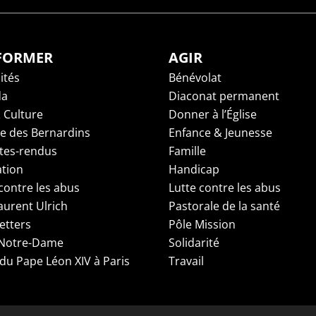
NFORMER
AGIR
ités
Bénévolat
da
Diaconat permanent
 Culture
Donner à l’Église
ge des Bernardins
Enfance & Jeunesse
es-rendus
Famille
tion
Handicap
contre les abus
Lutte contre les abus
aurent Ulrich
Pastorale de la santé
etters
Pôle Mission
 Notre-Dame
Solidarité
 du Pape Léon XIV à Paris
Travail