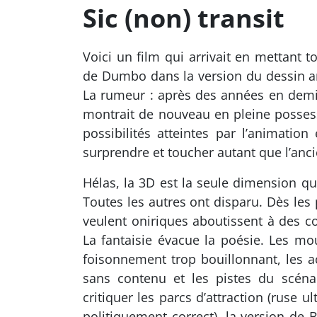
Sic (non) transit
Voici un film qui arrivait en mettant t
de Dumbo dans la version du dessin a
La rumeur : après des années en demi-t
montrait de nouveau en pleine possess
possibilités atteintes par l’animation
surprendre et toucher autant que l’anc
Hélas, la 3D est la seule dimension qui 
Toutes les autres ont disparu. Dès les
veulent oniriques aboutissent à des co
La fantaisie évacue la poésie. Les mo
foisonnement trop bouillonnant, les a
sans contenu et les pistes du scéna
critiquer les parcs d’attraction (ruse u
politiquement correct), la version de Bu