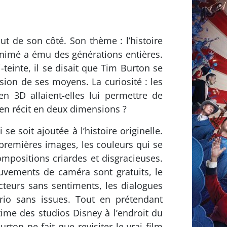
out de son côté. Son thème : l’histoire
nimé a ému des générations entières.
einte, il se disait que Tim Burton se
ion de ses moyens. La curiosité : les
 en 3D allaient-elles lui permettre de
ien récit en deux dimensions ?
se soit ajoutée à l’histoire originelle.
 premières images, les couleurs qui se
mpositions criardes et disgracieuses.
uvements de caméra sont gratuits, le
cteurs sans sentiments, les dialogues
rio sans issues. Tout en prétendant
ltime des studios Disney à l’endroit du
rton ne fait que revisiter le vrai film