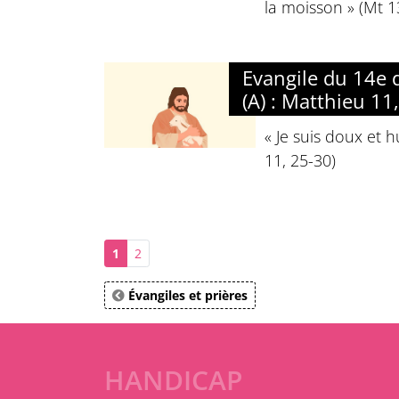
la moisson » (Mt 1
Evangile du 14e
(A) : Matthieu 11
« Je suis doux et
11, 25-30)
1
2
Évangiles et prières
HANDICAP