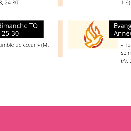
3, 24-30)
1-9)
 dimanche TO
Evang
, 25-30
Anné
 humble de cœur » (Mt
« To
se m
(Ac 