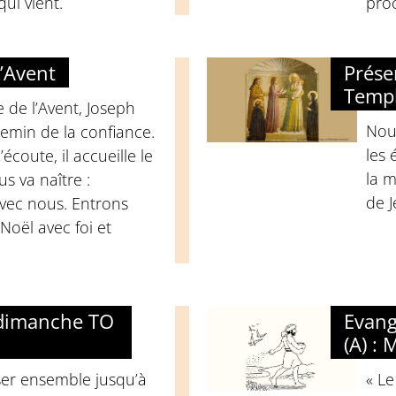
qui vient.
pro
’Avent
Prése
Temp
 de l’Avent, Joseph
Nou
emin de la confiance.
les 
’écoute, il accueille le
la m
us va naître :
de J
vec nous. Entrons
Noël avec foi et
 dimanche TO
Evang
(A) : 
ser ensemble jusqu’à
« Le