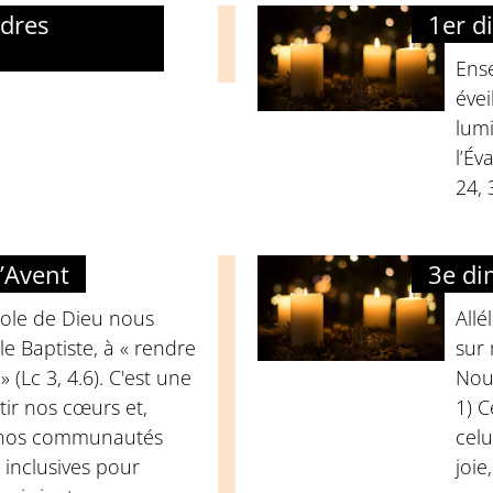
dres
1er d
Ens
évei
lumi
l’Év
24, 
’Avent
3e di
role de Dieu nous
Allé
le Baptiste, à « rendre
sur 
» (Lc 3, 4.6). C'est une
Nouv
tir nos cœurs et,
1) 
e nos communautés
celu
 inclusives pour
joie