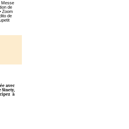
 : Messe
tion de
 • Zoom
dito de
upetit
rée avec
 Sinety,
icipez à