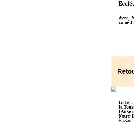
Ecclé
Avec M
comédi
Retou
Le 1er 
la Tous
l'Auxer
Notre-D
Photos