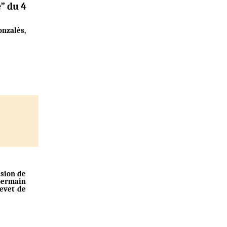
” du 4
nzalès,
ssion de
-Germain
hevet de