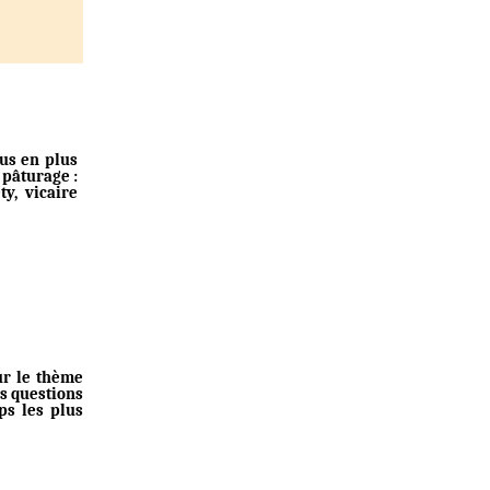
us en plus
 pâturage :
y, vicaire
ur le thème
es questions
ps les plus