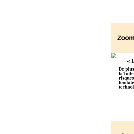
Zoo
« L
De plus
la Toil
risque
fondat
technol