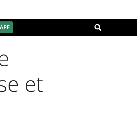
PAPE
OK
e
se et