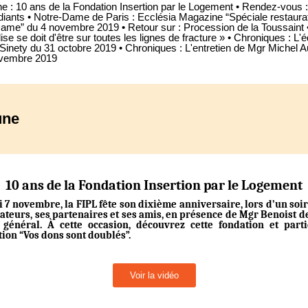
une : 10 ans de la Fondation Insertion par le Logement • Rendez-vous
diants • Notre-Dame de Paris : Ecclésia Magazine “Spéciale restaura
ame” du 4 novembre 2019 • Retour sur : Procession de la Toussaint
lise se doit d'être sur toutes les lignes de fracture » • Chroniques : L'é
Sinety du 31 octobre 2019 • Chroniques : L'entretien de Mgr Michel A
ovembre 2019
une
10 ans de la Fondation Insertion par le Logement
i 7 novembre, la FIPL fête son dixième anniversaire, lors d’un soi
ateurs, ses partenaires et ses amis, en présence de Mgr Benoist de
 général. À cette occasion, découvrez cette fondation et part
tion “Vos dons sont doublés”.
Voir la vidéo