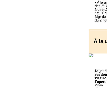
• À la 
des étu
Notre-D
: « L'Ég
Mgr de 
du 2 n
À la 
Le jeud
ses don
vicaire
l’opéra
Vidéo