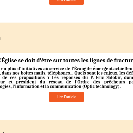
m
'Église se doit d'être sur toutes les lignes de fractu
 en plus d'initiatives au service de l'Évangile émergent actuelle
e, dans nos boîtes mails, téléphones… Quels sont les enjeux, les défi
s de ces propositions ? Les réponses du P. Éric Salobir, domi
eur et président du réseau de l'Ordre des prêcheurs p
ogies, l'information et la communication (Optic technology).
Lire l’article