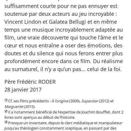
suffisamment courte pour ne pas ennuyer est
soutenue par deux acteurs au jeu incroyable :
Vincent Lindon et Galatea Bellugi et en même
temps une musique incroyablement adaptée au
film, une vraie découverte qui touche l’âme et le
cœur et nous entraîne a oser des émotions, des
doutes et du silence qui nous ferons entrer plus
profondément encore dans ce film. Du réalisme
au surnaturel, il n’y a qu’un pas... celui de la foi.
Père Frédéric RODER
28 janvier 2017
[
1
]
Cf. ses films précédents :
À l’origine
(2009),
Superstar
(2012) et
Marguerite
(2015).
[
2
]
Il a notamment bénéficié de l’expertise de Joachim Boufflet, dont 2
livres sont aperçus au début de l’histoire.
[
3
]
Presque un inventaire, depuis le clerc médiatique et manipulateur
jusqu’au théologien constamment sceptique, en passant par des