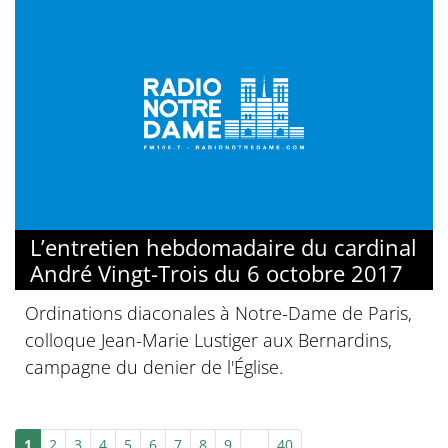
L’entretien hebdomadaire du cardinal
André Vingt-Trois du 6 octobre 2017
Ordinations diaconales à Notre-Dame de Paris,
colloque Jean-Marie Lustiger aux Bernardins,
campagne du denier de l'Église.
1
2
3
4
5
6
7
8
9
…
40