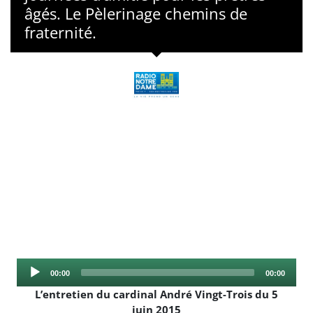
âgés. Le Pèlerinage chemins de
fraternité.
Audio
Current
Total
00:00
00:00
Player
time
duration
L’entretien du cardinal André Vingt-Trois du 5
juin 2015