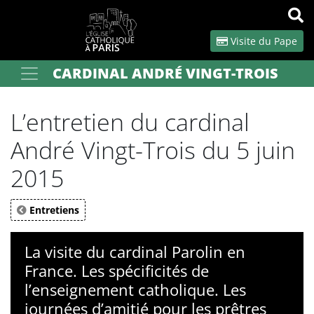
Panneau de gestion des cookies
Visite du Pape
CARDINAL ANDRÉ VINGT-TROIS
Votre recherche
OK
L’entretien du cardinal
André Vingt-Trois du 5 juin
2015
Entretiens
La visite du cardinal Parolin en
France. Les spécificités de
l’enseignement catholique. Les
journées d’amitié pour les prêtres