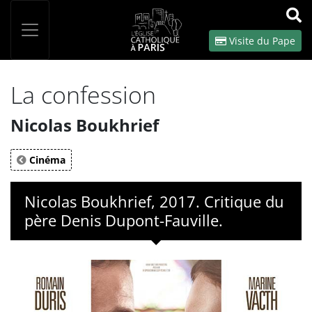
Panneau de gestion des cookies
Votre recherche
OK
Visite du Pape
La confession
Nicolas Boukhrief
Cinéma
Nicolas Boukhrief, 2017. Critique du
père Denis Dupont-Fauville.