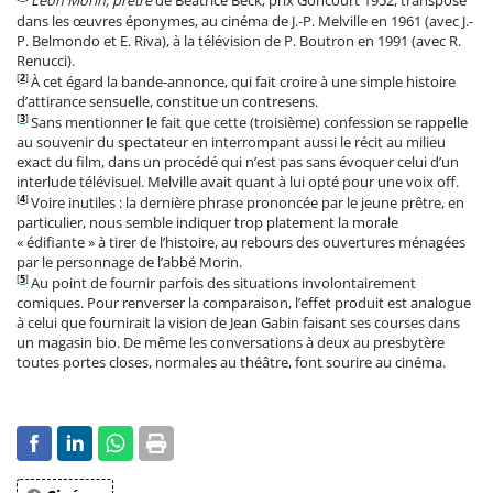
Léon Morin, prêtre
de Béatrice Beck, prix Goncourt 1952, transposé
dans les œuvres éponymes, au cinéma de J.-P. Melville en 1961 (avec J.-
P. Belmondo et E. Riva), à la télévision de P. Boutron en 1991 (avec R.
Renucci).
[
2
]
À cet égard la bande-annonce, qui fait croire à une simple histoire
d’attirance sensuelle, constitue un contresens.
[
3
]
Sans mentionner le fait que cette (troisième) confession se rappelle
au souvenir du spectateur en interrompant aussi le récit au milieu
exact du film, dans un procédé qui n’est pas sans évoquer celui d’un
interlude télévisuel. Melville avait quant à lui opté pour une voix off.
[
4
]
Voire inutiles : la dernière phrase prononcée par le jeune prêtre, en
particulier, nous semble indiquer trop platement la morale
« édifiante » à tirer de l’histoire, au rebours des ouvertures ménagées
par le personnage de l’abbé Morin.
[
5
]
Au point de fournir parfois des situations involontairement
comiques. Pour renverser la comparaison, l’effet produit est analogue
à celui que fournirait la vision de Jean Gabin faisant ses courses dans
un magasin bio. De même les conversations à deux au presbytère
toutes portes closes, normales au théâtre, font sourire au cinéma.