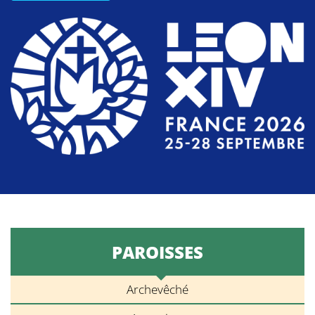
PAROISSES
Archevêché