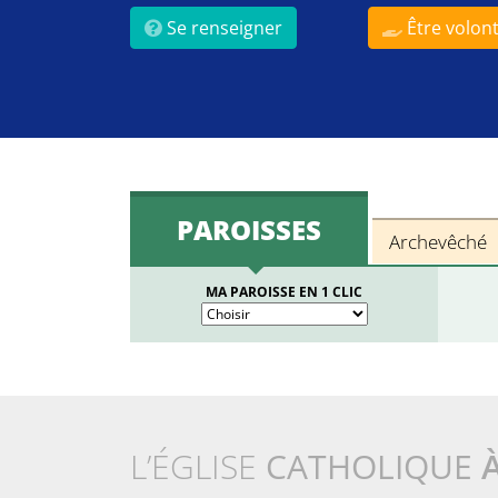
Se renseigner
Être volont
PAROISSES
Archevêché
MA PAROISSE EN 1 CLIC
L’ÉGLISE
CATHOLIQUE