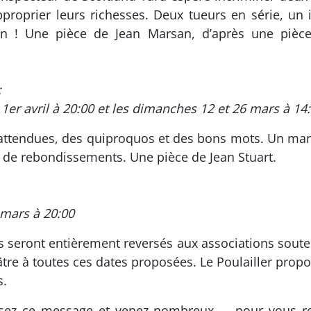
pproprier leurs richesses. Deux tueurs en série, un 
ion ! Une pièce de Jean Marsan, d’après une pièc
:
t 1er avril à 20:00 et les dimanches 12 et 26 mars à 14
nattendues, des quiproquos et des bons mots. Un mari
 de rebondissements. Une pièce de Jean Stuart.
1 mars à 20:00
s seront entièrement reversés aux associations soute
éâtre à toutes ces dates proposées. Le Poulailler pr
s.
ffusez ce message et venez nombreux ... pour vous r