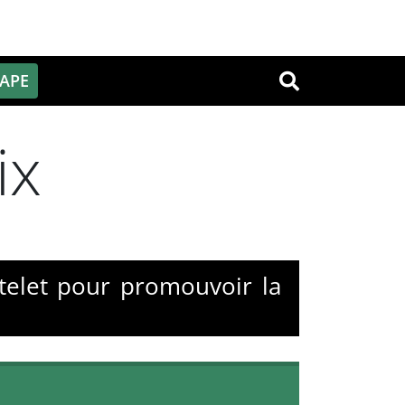
PAPE
OK
ix
telet pour promouvoir la