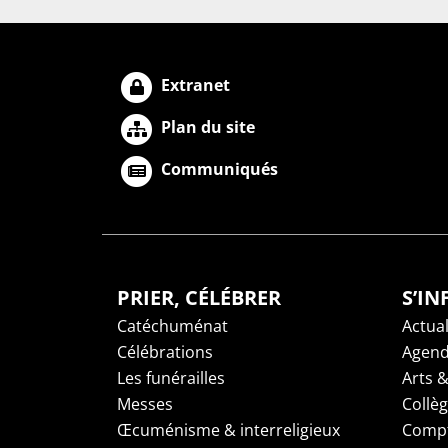
Extranet
Plan du site
Communiqués
PRIER, CÉLÉBRER
S’I
Catéchuménat
Actual
Célébrations
Agen
Les funérailles
Arts &
Messes
Collè
Œcuménisme & interreligieux
Compt