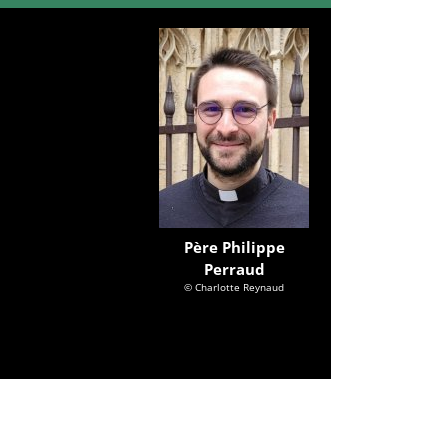
Père Philippe
Perraud
© Charlotte Reynaud