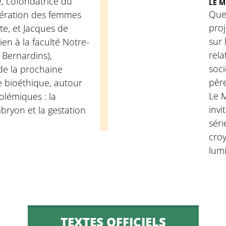
, cofondatrice du
LE M
Quel
ération des femmes
proj
te, et Jacques de
sur 
en à la faculté Notre-
rela
 Bernardins),
soci
de la prochaine
père
de bioéthique, autour
Le 
lémiques : la
invi
bryon et la gestation
séri
cro
lumi
TEXTES OFFICIELS