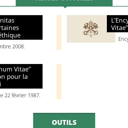
gnitas
L’Enc
rtaines
Vitae”
éthique
Ency
embre 2008.
onum Vitae”
on pour la
i
 22 février 1987.
OUTILS