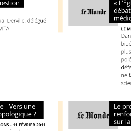
uestion
« L’Ég
débat
médic
al Derville, délégué
VITA.
LE M
Dans
bioé
plus
polé
déf
ne f
scie
e - Vers une
Le pr
opologique ?
renfo
sur la
ONS - 11 FÉVRIER 2011