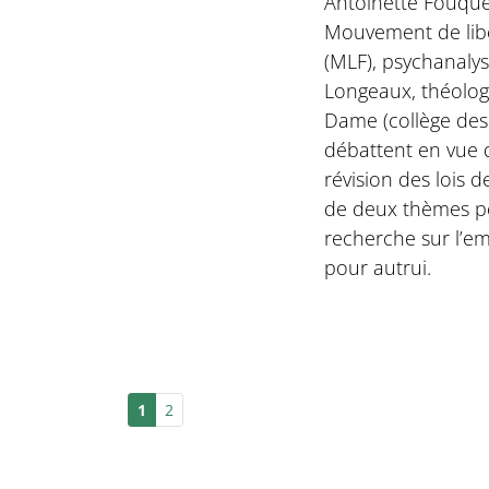
Antoinette Fouque
Mouvement de lib
(MLF), psychanalys
Longeaux, théologi
Dame (collège des
débattent en vue 
révision des lois 
de deux thèmes po
recherche sur l’em
pour autrui.
1
2