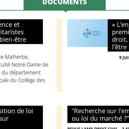
DOCUMENTS
ence et
« L’e
litaristes
premi
bien-être
droit,
l’être
de Malherbe,
9 JU
aculté Notre-Dame de
ur du département
cale du Collège des
ition de loi
“Recherche sur l’em
sur
ou loi du marché ?”
REVUE LAMY DROIT CIVIL - 2 A