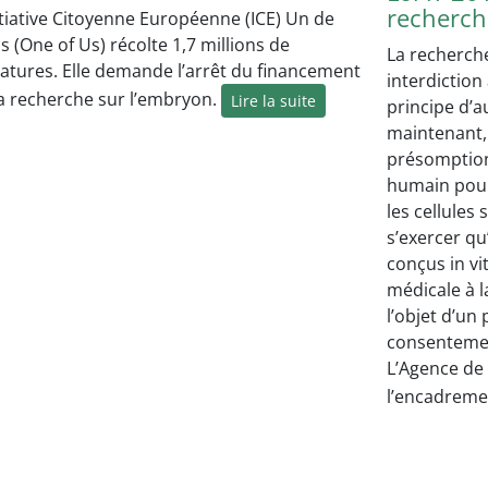
recherch
itiative Citoyenne Européenne (ICE) Un de
 (One of Us) récolte 1,7 millions de
La recherch
natures. Elle demande l’arrêt du financement
interdiction
la recherche sur l’embryon.
Lire la suite
principe d’a
maintenant, 
présomption
humain pour
les cellule
s’exercer q
conçus in vi
médicale à l
l’objet d’un 
consentemen
L’Agence de
l’encadreme