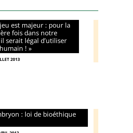
njeu est majeur : pour la
ère fois dans notre
 il serait légal d’utiliser
 humain ! »
ILLET 2013
bryon : loi de bioéthique
VRIL 2013