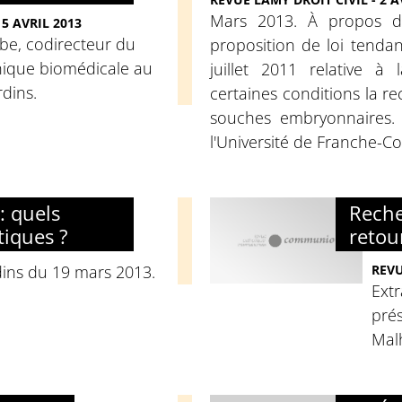
Mars 2013. À propos de
5 AVRIL 2013
be, codirecteur du
proposition de loi tendan
hique biomédicale au
juillet 2011 relative à
dins.
certaines conditions la re
souches embryonnaires. 
l'Université de Franche-C
: quels
Reche
tiques ?
retou
ins du 19 mars 2013.
REVU
Extr
prés
Mal