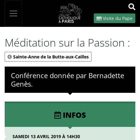
Panneau de gestion des cookies
Votre recherche
OK
Visite du Pape
Méditation sur la Passion :
Sainte-Anne de la Butte-aux-Cailles
Conférence donnée par Bernadette
Genès.
INFOS
SAMEDI 13 AVRIL 2019 À 14H30