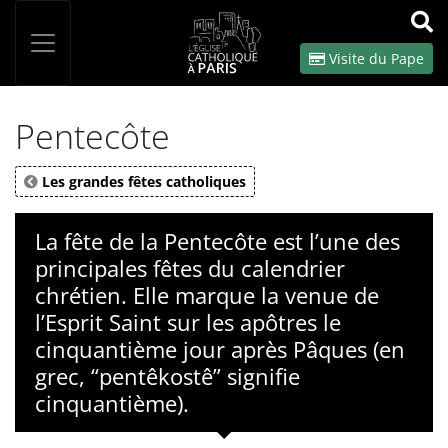
Panneau de gestion des cookies
Votre recherche
OK
Visite du Pape
Pentecôte
Les grandes fêtes catholiques
La fête de la Pentecôte est l’une des
principales fêtes du calendrier
chrétien. Elle marque la venue de
l’Esprit Saint sur les apôtres le
cinquantième jour après Pâques (en
grec, “pentêkostê” signifie
cinquantième).