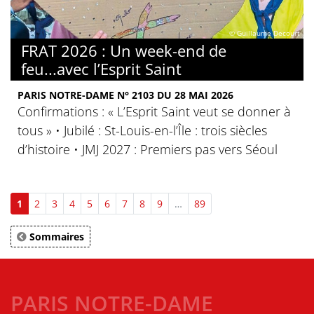
© Guillaume Decourt
FRAT 2026 : Un week-end de
feu...avec l’Esprit Saint
PARIS NOTRE-DAME N° 2103 DU 28 MAI 2026
Confirmations : « L’Esprit Saint veut se donner à
tous » • Jubilé : St-Louis-en-l’Île : trois siècles
d’histoire • JMJ 2027 : Premiers pas vers Séoul
1
2
3
4
5
6
7
8
9
…
89
Sommaires
PARIS NOTRE-DAME