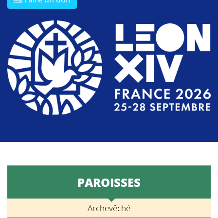
PAROISSES
Archevêché