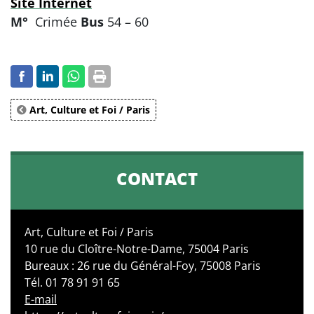
Site Internet
M°
Crimée
Bus
54 – 60
Art, Culture et Foi / Paris
CONTACT
Art, Culture et Foi / Paris
10 rue du Cloître-Notre-Dame, 75004 Paris
Bureaux : 26 rue du Général-Foy, 75008 Paris
Tél. 01 78 91 91 65
E-mail