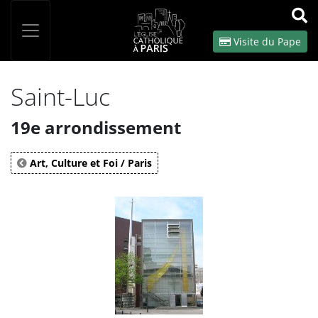
Panneau de gestion des cookies
Votre recherche
OK
Visite du Pape
Saint-Luc
19e arrondissement
Art, Culture et Foi / Paris