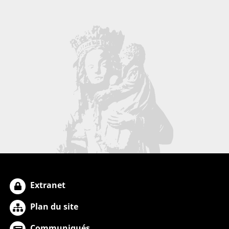
Extranet
Plan du site
Communiqués