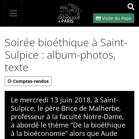
Panneau de gestion des cookies
Votre recherche
OK
Visite du Pape
Soirée bioéthique à Saint-
Sulpice : album-photos,
texte
Comptes-rendus
Le mercredi 13 juin 2018, à Saint-
Sulpice, le père Brice de Malherbe,
professeur à la faculté Notre-Dame,
a abordé le thème “De la bioéthique
à la bioéconomie” alors que Aude